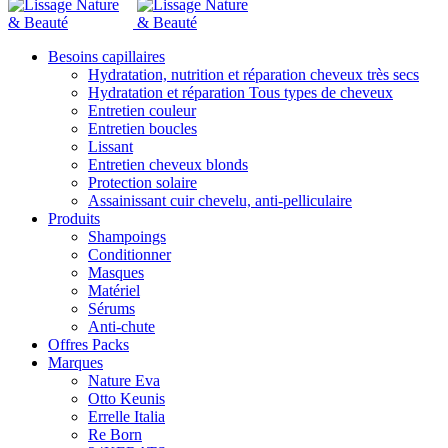
Besoins capillaires
Hydratation, nutrition et réparation cheveux très secs
Hydratation et réparation Tous types de cheveux
Entretien couleur
Entretien boucles
Lissant
Entretien cheveux blonds
Protection solaire
Assainissant cuir chevelu, anti-pelliculaire
Produits
Shampoings
Conditionner
Masques
Matériel
Sérums
Anti-chute
Offres Packs
Marques
Nature Eva
Otto Keunis
Errelle Italia
Re Born