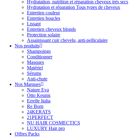
Hydratation, nutrition et réparation cheveux très secs
Hydratation et réparation Tous types de cheveux
Entretien couleur
Entretien boucles
Lissant
Entretien cheveux blonds
Protection solaire
Assainissant cuir chevelu, anti-pelliculaire
Nos produits
Shampoings
Conditionner
Masques
Matériel
Sérums
Anti-chute
Nos Marques
Nature Eva
Otto Keunis
Errelle Italia
Re Born
24KERATS
21PERFECT
NU HAIR COSMECTICS
LUXURY Hair pro
Offres Packs