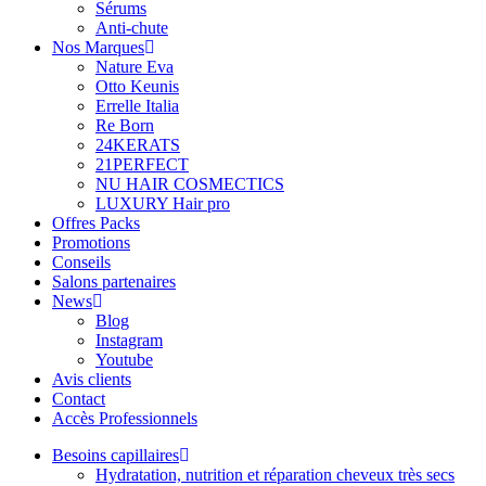
Sérums
Anti-chute
Nos Marques
Nature Eva
Otto Keunis
Errelle Italia
Re Born
24KERATS
21PERFECT
NU HAIR COSMECTICS
LUXURY Hair pro
Offres Packs
Promotions
Conseils
Salons partenaires
News
Blog
Instagram
Youtube
Avis clients
Contact
Accès Professionnels
Besoins capillaires
Hydratation, nutrition et réparation cheveux très secs