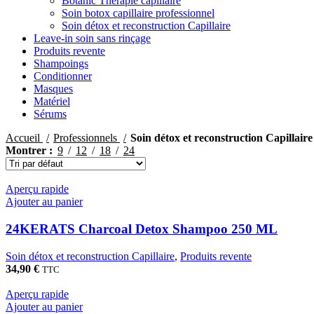
Botanic Thérapie capillaire
Soin botox capillaire professionnel
Soin détox et reconstruction Capillaire
Leave-in soin sans rinçage
Produits revente
Shampoings
Conditionner
Masques
Matériel
Sérums
Accueil
Professionnels
Soin détox et reconstruction Capillaire
Montrer
9
12
18
24
Aperçu rapide
Ajouter au panier
24KERATS Charcoal Detox Shampoo 250 ML
Soin détox et reconstruction Capillaire
,
Produits revente
34,90
€
TTC
Aperçu rapide
Ajouter au panier