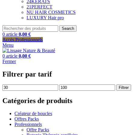
24KERATS
21PERFECT
NU HAIR COSMETICS
LUXURY Hair pro
Search
0
article
0,00
€
Accès Professionnels
Menu
0
article
0,00
€
Fermer
Filtrer par tarif
Prix
Prix
Filtrer
min
max
Catégories de produits
Créateur de boucles
Offres Packs
Professionnels
Offre Packs