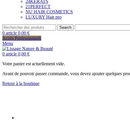
24KERATS
21PERFECT
NU HAIR COSMETICS
LUXURY Hair pro
Search
0
article
0,00
€
Accès Professionnels
Menu
0
article
0,00
€
Votre panier est actuellement vide.
Avant de pouvoir passer commande, vous devez ajouter quelques produ
Retour à la boutique