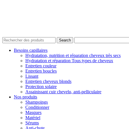
Digilocal.fr © 2022 – Tous droits réservés |
Mentions légales
|
Cookies
Search
Besoins capillaires
Hydratation, nutrition et réparation cheveux très secs
Hydratation et réparation Tous types de cheveux
Entretien couleur
Entretien boucles
Lissant
Entretien cheveux blonds
Protection solaire
Assainissant cuir chevelu, anti-pelliculaire
Nos produits
Shampoings
Conditionner
Masques
Matériel
Sérums
Anti-chute