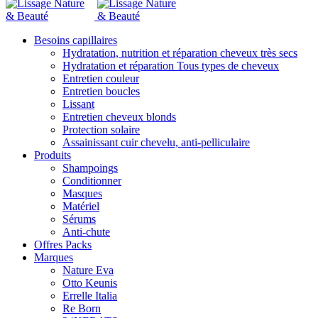
Besoins capillaires
Hydratation, nutrition et réparation cheveux très secs
Hydratation et réparation Tous types de cheveux
Entretien couleur
Entretien boucles
Lissant
Entretien cheveux blonds
Protection solaire
Assainissant cuir chevelu, anti-pelliculaire
Produits
Shampoings
Conditionner
Masques
Matériel
Sérums
Anti-chute
Offres Packs
Marques
Nature Eva
Otto Keunis
Errelle Italia
Re Born