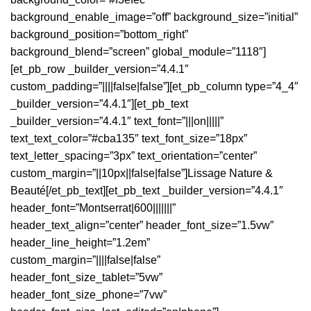
background_enable_image=”off” background_size=”initial”
background_position=”bottom_right”
background_blend=”screen” global_module=”1118″]
[et_pb_row _builder_version=”4.4.1″
custom_padding=”||||false|false”][et_pb_column type=”4_4″
_builder_version=”4.4.1″][et_pb_text
_builder_version=”4.4.1″ text_font=”|||on|||||”
text_text_color=”#cba135″ text_font_size=”18px”
text_letter_spacing=”3px” text_orientation=”center”
custom_margin=”||10px||false|false”]Lissage Nature &
Beauté[/et_pb_text][et_pb_text _builder_version=”4.4.1″
header_font=”Montserrat|600|||||||”
header_text_align=”center” header_font_size=”1.5vw”
header_line_height=”1.2em”
custom_margin=”||||false|false”
header_font_size_tablet=”5vw”
header_font_size_phone=”7vw”