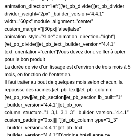
animation_direction=”left”][/et_pb_divider][et_pb_divider
divider_weight=”2px” _builder_version=”4.4.1″
width=”60px” module_alignment=”center”
custom_margin=”||30px||false|false”
animation_style=”slide” animation_direction=”right”]
[/et_pb_divider][et_pb_text _builder_version=”4.4.1″
text_orientation=”center”]Vous devez donc veiller à opter
pour le bon produit
La durée de vie d’un lissage est d’environ de trois mois à 5
mois, en fonction de l’entretien.
Il faut traiter au bout de quelques mois selon chacun, la
repousse des racines.[/et_pb_text][/et_pb_column]
[/et_pb_row][/et_pb_section][et_pb_section fb_built=”1″
_builder_version=”4.4.1″][et_pb_row
column_structure=”1_3,1_3,1_3″ _builder_version=”4.4.1″
custom_padding=”0px|||||”][et_pb_column type=”1_3″
_builder_version=”4.4.1″][et_pb_text
_builder_version=”4.4.1″]D’origine brésilienne ce