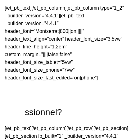
[/et_pb_text][/et_pb_column][et_pb_column type=”1_2″
_builder_version=”4.4.1″][et_pb_text
_builder_version=”4.4.1″
header_font=”Montserrat|800||on|||||”
header_text_align=”center” header_font_size=”3.5vw”
header_line_height=”1.2em”
custom_margin=”||||false|false”
header_font_size_tablet=”5vw”
header_font_size_phone=”7vw”
header_font_size_last_edited=”on|phone”]
profe
ssionnel?
[/et_pb_text][/et_pb_column][/et_pb_row][/et_pb_section]
[et_pb_section fb_built=”1″ _builder_version=”4.4.1″