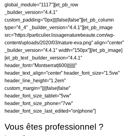
global_module=”1117″][et_pb_row
_builder_version=”4.4.1″
custom_padding=”0px||||false|false”][et_pb_column
type=”4_4″ _builder_version=”4.4.1″][et_pb_image
src=”https://particulier.lissagenaturebeaute.com/wp-
content/uploads/2020/03/nature-eva.png” align=”center”
_builder_version=”4.4.1″ width=”150px”][/et_pb_image]
[et_pb_text _builder_version=”4.4.1″
header_font=”Montserrat|600|||||||”
header_text_align=”center” header_font_size=”1.5vw”
header_line_height=”1.2em”
custom_margin=”||||false|false”
header_font_size_tablet=”5vw”
header_font_size_phone=”7vw”
header_font_size_last_edited=”on|phone”]
Vous êtes professionnel ?