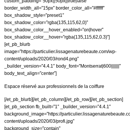
custom_padding=”50px||50px||true|false”
border_width_all=”15px” border_color_all=”#ffffff”
box_shadow_style=”preset1″
box_shadow_color=”rgba(135,115,62,0)”
box_shadow_color__hover_enabled=”on|hover”
box_shadow_color__hover=”rgba(135,115,62,0.3)”]
[et_pb_blurb
image=”https://particulier.lissagenaturebeaute.com/wp-
content/uploads/2020/03/rond4.png”
_builder_version=”4.4.1″ body_font=”Montserrat|600|||||||”
body_text_align=”center”]
Espace réservé aux professionnels de la coiffure
[/et_pb_blurb][/et_pb_column][/et_pb_row][/et_pb_section]
[et_pb_section fb_built=”1″ _builder_version=”4.4.1″
background_image=”https://particulier.lissagenaturebeaute.
content/uploads/2020/03/profi.jpg”
background_size=”contain”