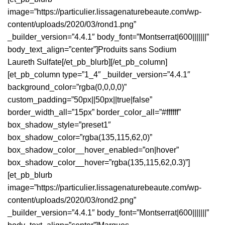
image=”https://particulier.lissagenaturebeaute.com/wp-
content/uploads/2020/03/rond1.png”
_builder_version=”4.4.1″ body_font=”Montserrat|600|||||||”
body_text_align=”center”]Produits sans Sodium
Laureth Sulfate[/et_pb_blurb][/et_pb_column]
[et_pb_column type=”1_4″ _builder_version=”4.4.1″
background_color=”rgba(0,0,0,0)”
custom_padding=”50px||50px||true|false”
border_width_all=”15px” border_color_all=”#ffffff”
box_shadow_style=”preset1″
box_shadow_color=”rgba(135,115,62,0)”
box_shadow_color__hover_enabled=”on|hover”
box_shadow_color__hover=”rgba(135,115,62,0.3)”]
[et_pb_blurb
image=”https://particulier.lissagenaturebeaute.com/wp-
content/uploads/2020/03/rond2.png”
_builder_version=”4.4.1″ body_font=”Montserrat|600|||||||”