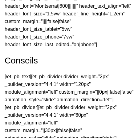
header_font=”Montserrat|600|||||||” header_text_align=”left”
header_font_size=”1.5vw” header_line_height=”1.2em”
custom_margin=”||||false|false”
header_font_size_tablet=”5vw”
header_font_size_phone=”7vw”
header_font_size_last_edited=”on|phone”]
Conseils
[/et_pb_text][et_pb_divider divider_weight=”2px”
_builder_version=”4.4.1″ width=”120px”
module_alignment=”left” custom_margin=”||0px||false|false”
animation_style=”slide” animation_direction=”left”]
[/et_pb_divider][et_pb_divider divider_weight=”2px”
_builder_version=”4.4.1″ width=”60px”
module_alignment=”left”
custom_margin=”||30px||false|false”