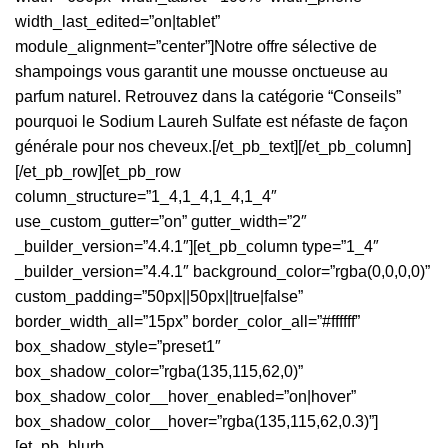
width_last_edited=”on|tablet”
module_alignment=”center”]Notre offre sélective de
shampoings vous garantit une mousse onctueuse au
parfum naturel. Retrouvez dans la catégorie “Conseils”
pourquoi le Sodium Laureh Sulfate est néfaste de façon
générale pour nos cheveux.[/et_pb_text][/et_pb_column]
[/et_pb_row][et_pb_row
column_structure=”1_4,1_4,1_4,1_4″
use_custom_gutter=”on” gutter_width=”2″
_builder_version=”4.4.1″][et_pb_column type=”1_4″
_builder_version=”4.4.1″ background_color=”rgba(0,0,0,0)”
custom_padding=”50px||50px||true|false”
border_width_all=”15px” border_color_all=”#ffffff”
box_shadow_style=”preset1″
box_shadow_color=”rgba(135,115,62,0)”
box_shadow_color__hover_enabled=”on|hover”
box_shadow_color__hover=”rgba(135,115,62,0.3)”]
[et_pb_blurb