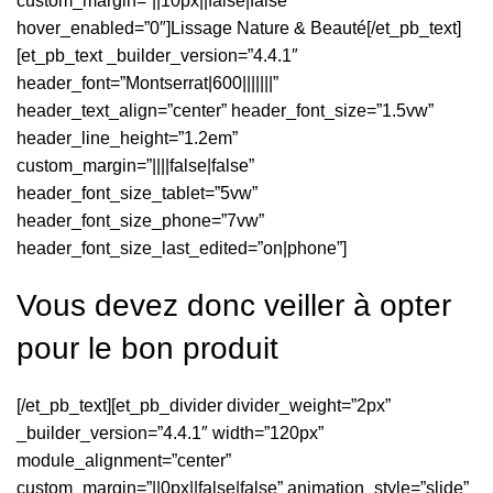
custom_margin=”||10px||false|false”
hover_enabled=”0″]Lissage Nature & Beauté[/et_pb_text]
[et_pb_text _builder_version=”4.4.1″
header_font=”Montserrat|600|||||||”
header_text_align=”center” header_font_size=”1.5vw”
header_line_height=”1.2em”
custom_margin=”||||false|false”
header_font_size_tablet=”5vw”
header_font_size_phone=”7vw”
header_font_size_last_edited=”on|phone”]
Vous devez donc veiller à opter
pour le bon produit
[/et_pb_text][et_pb_divider divider_weight=”2px”
_builder_version=”4.4.1″ width=”120px”
module_alignment=”center”
custom_margin=”||0px||false|false” animation_style=”slide”