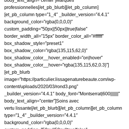
body_text_align=”center”]Marques
professionnelles[/et_pb_blurb][/et_pb_column]
[et_pb_column type=”1_4″ _builder_version=”4.4.1″
background_color=”rgba(0,0,0,0)”
custom_padding=”50px||50px||true|false”
border_width_all=”15px” border_color_all=”#ffffff”
box_shadow_style=”preset1″
box_shadow_color=”rgba(135,115,62,0)”
box_shadow_color__hover_enabled=”on|hover”
box_shadow_color__hover=”rgba(135,115,62,0.3)”]
[et_pb_blurb
image=”https://particulier.lissagenaturebeaute.com/wp-
content/uploads/2020/03/rond3.png”
_builder_version=”4.4.1″ body_font=”Montserrat|600|||||||”
body_text_align=”center”]Soins avec
vertu lissante[/et_pb_blurb][/et_pb_column][et_pb_column
type=”1_4″ _builder_version=”4.4.1″
background_color=”rgba(0,0,0,0)”