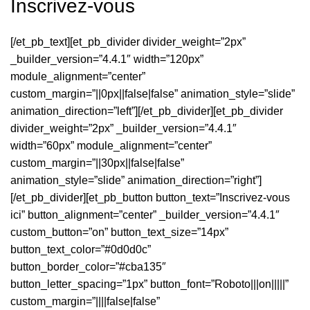
Inscrivez-vous
[/et_pb_text][et_pb_divider divider_weight=”2px”
_builder_version=”4.4.1″ width=”120px”
module_alignment=”center”
custom_margin=”||0px||false|false” animation_style=”slide”
animation_direction=”left”][/et_pb_divider][et_pb_divider
divider_weight=”2px” _builder_version=”4.4.1″
width=”60px” module_alignment=”center”
custom_margin=”||30px||false|false”
animation_style=”slide” animation_direction=”right”]
[/et_pb_divider][et_pb_button button_text=”Inscrivez-vous
ici” button_alignment=”center” _builder_version=”4.4.1″
custom_button=”on” button_text_size=”14px”
button_text_color=”#0d0d0c”
button_border_color=”#cba135″
button_letter_spacing=”1px” button_font=”Roboto|||on|||||”
custom_margin=”||||false|false”