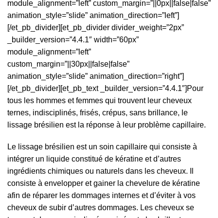
module_alignment=”left” custom_margin=”||0px||false|false”
animation_style=”slide” animation_direction=”left”]
[/et_pb_divider][et_pb_divider divider_weight=”2px”
_builder_version=”4.4.1″ width=”60px”
module_alignment=”left”
custom_margin=”||30px||false|false”
animation_style=”slide” animation_direction=”right”]
[/et_pb_divider][et_pb_text _builder_version=”4.4.1″]Pour
tous les hommes et femmes qui trouvent leur cheveux
ternes, indisciplinés, frisés, crépus, sans brillance, le
lissage brésilien est la réponse à leur problème capillaire.
Le lissage brésilien est un soin capillaire qui consiste à
intégrer un liquide constitué de kératine et d’autres
ingrédients chimiques ou naturels dans les cheveux. Il
consiste à envelopper et gainer la chevelure de kératine
afin de réparer les dommages internes et d’éviter à vos
cheveux de subir d’autres dommages. Les cheveux se