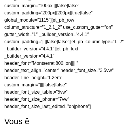
custom_margin=”100px||||false|false”
custom_padding=”200px||200px||true|false”
global_module=”1115″][et_pb_row
column_structure=”1_2,1_2″ use_custom_gutter=”on”
gutter_width=”1″ _builder_version=”4.4.1″
custom_padding=”||||false|false”][et_pb_column type=”1_2″
_builder_version=”4.4.1″][et_pb_text
_builder_version=”4.4.1″
header_font=”Montserrat|800||on|||||”
header_text_align=”center” header_font_size=”3.5vw”
header_line_height=”1.2em”
custom_margin=”||||false|false”
header_font_size_tablet=”5vw”
header_font_size_phone=”7vw”
header_font_size_last_edited=”on|phone”]
Vous ê
tes