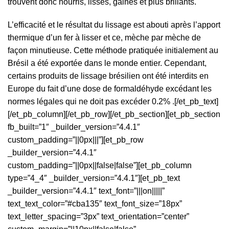
trouvent donc nourris, lissés, gainés et plus brillants.
L’efficacité et le résultat du lissage est abouti après l’apport
thermique d’un fer à lisser et ce, mèche par mèche de
façon minutieuse. Cette méthode pratiquée initialement au
Brésil a été exportée dans le monde entier. Cependant,
certains produits de lissage brésilien ont été interdits en
Europe du fait d’une dose de formaldéhyde excédant les
normes légales qui ne doit pas excéder 0.2% .[/et_pb_text]
[/et_pb_column][/et_pb_row][/et_pb_section][et_pb_section
fb_built=”1″ _builder_version=”4.4.1″
custom_padding=”||0px|||”][et_pb_row
_builder_version=”4.4.1″
custom_padding=”||0px||false|false”][et_pb_column
type=”4_4″ _builder_version=”4.4.1″][et_pb_text
_builder_version=”4.4.1″ text_font=”|||on|||||”
text_text_color=”#cba135″ text_font_size=”18px”
text_letter_spacing=”3px” text_orientation=”center”