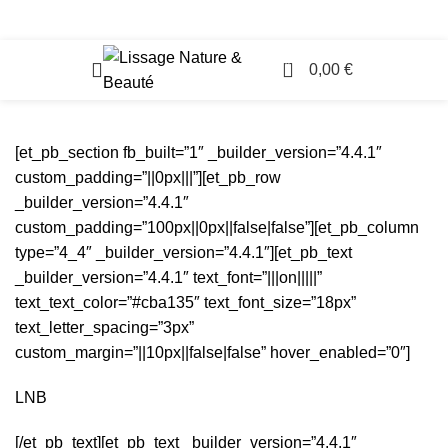
Accès Professionnels
0
0,00
€
[et_pb_section fb_built=”1″ _builder_version=”4.4.1″
custom_padding=”||0px|||”][et_pb_row
_builder_version=”4.4.1″
custom_padding=”100px||0px||false|false”][et_pb_column
type=”4_4″ _builder_version=”4.4.1″][et_pb_text
_builder_version=”4.4.1″ text_font=”|||on|||||”
text_text_color=”#cba135″ text_font_size=”18px”
text_letter_spacing=”3px”
custom_margin=”||10px||false|false” hover_enabled=”0″]
LNB
[/et_pb_text][et_pb_text _builder_version=”4.4.1″