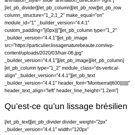
animation_style=”slide” animation_direction=”right”]
[/et_pb_divider][/et_pb_column][/et_pb_row][et_pb_row
column_structure=”1_2,1_2″ make_equal=”on”
module_id=”1″ _builder_version=”4.4.1″
custom_padding=”||0px|||”][et_pb_column type=”1_2″
_builder_version=”4.4.1″][et_pb_image
src=”https://particulier.lissagenaturebeaute.com/wp-
content/uploads/2020/03/hair-06.jpg”
_builder_version=”4.4.1″][/et_pb_image][/et_pb_column]
[et_pb_column type=”1_2″ module_class=”ds-vertical-
align” _builder_version=”4.4.1″][et_pb_text
_builder_version=”4.4.1″ header_font=”Montserrat|600|||||||”
header_text_align=”left” header_line_height=”1.2em”]
Qu’est-ce qu’un lissage brésilien
[/et_pb_text][et_pb_divider divider_weight=”2px”
_builder_version=”4.4.1″ width=”120px”