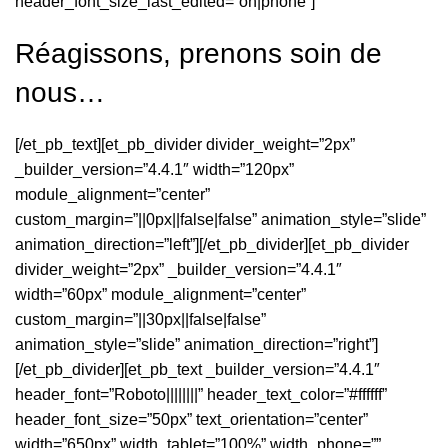
header_font_size_last_edited=”on|phone”]
Réagissons, prenons soin de
nous…
[/et_pb_text][et_pb_divider divider_weight=”2px”
_builder_version=”4.4.1″ width=”120px”
module_alignment=”center”
custom_margin=”||0px||false|false” animation_style=”slide”
animation_direction=”left”][/et_pb_divider][et_pb_divider
divider_weight=”2px” _builder_version=”4.4.1″
width=”60px” module_alignment=”center”
custom_margin=”||30px||false|false”
animation_style=”slide” animation_direction=”right”]
[/et_pb_divider][et_pb_text _builder_version=”4.4.1″
header_font=”Roboto||||||||” header_text_color=”#ffffff”
header_font_size=”50px” text_orientation=”center”
width=”650px” width_tablet=”100%” width_phone=””