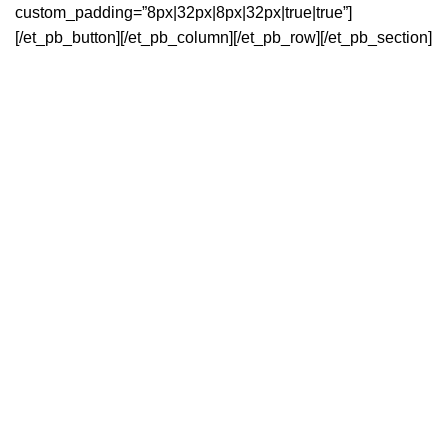
custom_padding=”8px|32px|8px|32px|true|true”]
[/et_pb_button][/et_pb_column][/et_pb_row][/et_pb_section]
04.84.83.07.26
Digilocal.fr © 2022 – Tous droits réservés |
Mentions légales
|