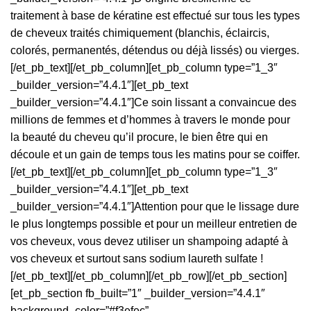
traitement à base de kératine est effectué sur tous les types
de cheveux traités chimiquement (blanchis, éclaircis,
colorés, permanentés, détendus ou déjà lissés) ou vierges.
[/et_pb_text][/et_pb_column][et_pb_column type=”1_3″
_builder_version=”4.4.1″][et_pb_text
_builder_version=”4.4.1″]Ce soin lissant a convaincue des
millions de femmes et d’hommes à travers le monde pour
la beauté du cheveu qu’il procure, le bien être qui en
découle et un gain de temps tous les matins pour se coiffer.
[/et_pb_text][/et_pb_column][et_pb_column type=”1_3″
_builder_version=”4.4.1″][et_pb_text
_builder_version=”4.4.1″]Attention pour que le lissage dure
le plus longtemps possible et pour un meilleur entretien de
vos cheveux, vous devez utiliser un shampoing adapté à
vos cheveux et surtout sans sodium laureth sulfate !
[/et_pb_text][/et_pb_column][/et_pb_row][/et_pb_section]
[et_pb_section fb_built=”1″ _builder_version=”4.4.1″
background_color=”#f3efec”