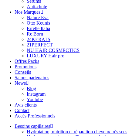
Sérums
Anti-chute
Nos Marques
Nature Eva
Otto Keunis
Errelle Italia
Re Born
24KERATS
21PERFECT
NU HAIR COSMECTICS
LUXURY Hair pro
Offres Packs
Promotions
Conseils
Salons partenaires
News
Blog
Instagram
Youtube
Avis clients
Contact
Accès Professionnels
Besoins capillaires
Hydratation, nutrition et réparation cheveux très secs