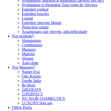
Hydratation, nutrition et réparation cheveux très secs
Hydratation et réparation Tous types de cheveux
Entretien couleur
Entretien boucles
Lissant
Entretien cheveux blonds
Protection solaire
Assainissant cuir chevelu, anti-pelliculaire
Nos produits
Shampoings
Conditionner
Masques
Matériel
Sérums
Anti-chute
Nos Marques
Nature Eva
Otto Keunis
Errelle Italia
Re Born
24KERATS
21PERFECT
NU HAIR COSMECTICS
LUXURY Hair pro
Offres Packs