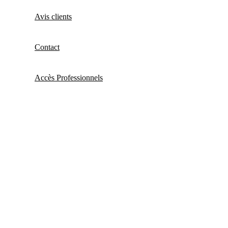
Avis clients
Contact
Accès Professionnels
🚚 Livraison offerte dès 29€ d'achats en France
métropolitaine