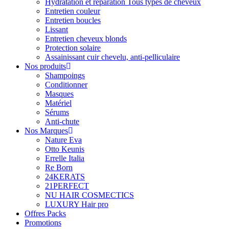
Hydratation et réparation Tous types de cheveux
Entretien couleur
Entretien boucles
Lissant
Entretien cheveux blonds
Protection solaire
Assainissant cuir chevelu, anti-pelliculaire
Nos produits
Shampoings
Conditionner
Masques
Matériel
Sérums
Anti-chute
Nos Marques
Nature Eva
Otto Keunis
Errelle Italia
Re Born
24KERATS
21PERFECT
NU HAIR COSMECTICS
LUXURY Hair pro
Offres Packs
Promotions